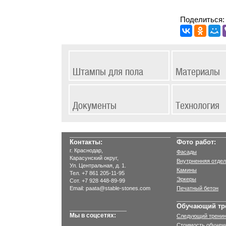
Поделиться:
Штампы для пола
Материалы
Документы
Технология
Контакты:
Фото работ:
г. Краснодар,
Фасады
Карасунский округ,
Внутрненняя отдел
Ул. Центральная, д. 1.
Камины
Тел.
+7 861 205-11-95
Эркеры
Сот.
+7 928 448-89-99
Email: paata@stable-stones.com
Печатный бетон
Обучающий тр
Мы в соцсетях:
Следующий тренин
Стоимость обучен