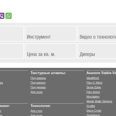
Инструмент
Видео о технолог
Цена за кв. м.
Дилеры
Текстурные штампы:
Аналоги Stable-St
Под камень
IdealWork
ка
Под кирпич
Flex-C-Ment
Под дерево
Stone Edge
Для пола
Flex-beton
Murolatino
Magik Walls Sistems
енинг:
Технология:
Grafito
Deco-Crete
г
Для стен
StyleBeton
ия
Для пола